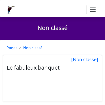
Non classé
Pages
Non classé
[Non classé]
Le fabuleux banquet
Un atelier de dessin animé a été organisé
pendant les vacances de printemps, à la
médiathèque Max Rouquette de Bédarieux. Il s’est
déroulé en deux temps. Une première période a
occupé les aprè...